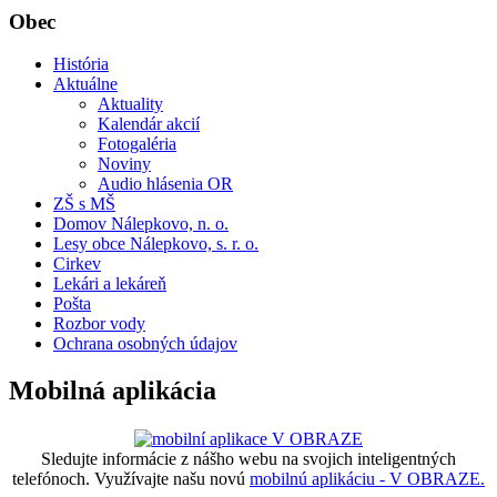
Obec
História
Aktuálne
Aktuality
Kalendár akcií
Fotogaléria
Noviny
Audio hlásenia OR
ZŠ s MŠ
Domov Nálepkovo, n. o.
Lesy obce Nálepkovo, s. r. o.
Cirkev
Lekári a lekáreň
Pošta
Rozbor vody
Ochrana osobných údajov
Mobilná aplikácia
Sledujte informácie z nášho webu na svojich inteligentných
telefónoch. Využívajte našu novú
mobilnú aplikáciu - V OBRAZE.