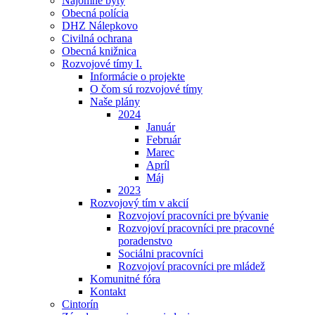
Nájomné byty
Obecná polícia
DHZ Nálepkovo
Civilná ochrana
Obecná knižnica
Rozvojové tímy I.
Informácie o projekte
O čom sú rozvojové tímy
Naše plány
2024
Január
Február
Marec
Apríl
Máj
2023
Rozvojový tím v akcií
Rozvojoví pracovníci pre bývanie
Rozvojoví pracovníci pre pracovné
poradenstvo
Sociálni pracovníci
Rozvojoví pracovníci pre mládež
Komunitné fóra
Kontakt
Cintorín