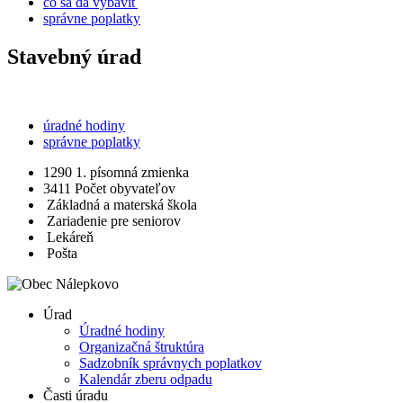
čo sa dá vybaviť
správne poplatky
Stavebný úrad
úradné hodiny
správne poplatky
1290
1. písomná zmienka
3411
Počet obyvateľov
Základná a materská škola
Zariadenie pre seniorov
Lekáreň
Pošta
Úrad
Úradné hodiny
Organizačná štruktúra
Sadzobník správnych poplatkov
Kalendár zberu odpadu
Časti úradu