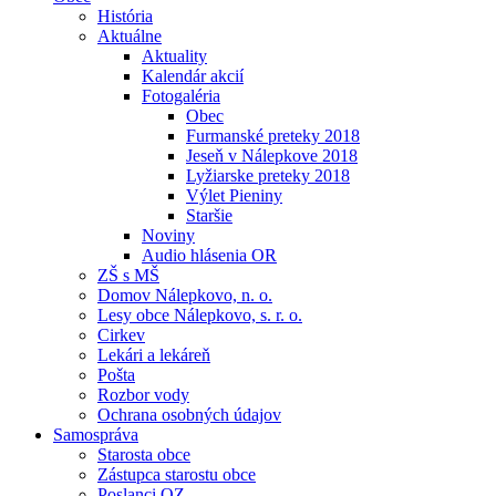
História
Aktuálne
Aktuality
Kalendár akcií
Fotogaléria
Obec
Furmanské preteky 2018
Jeseň v Nálepkove 2018
Lyžiarske preteky 2018
Výlet Pieniny
Staršie
Noviny
Audio hlásenia OR
ZŠ s MŠ
Domov Nálepkovo, n. o.
Lesy obce Nálepkovo, s. r. o.
Cirkev
Lekári a lekáreň
Pošta
Rozbor vody
Ochrana osobných údajov
Samospráva
Starosta obce
Zástupca starostu obce
Poslanci OZ