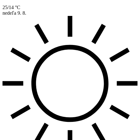
25/14 °C
nedeľa
9. 8.