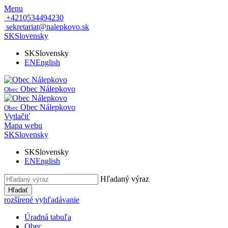
Menu
+4210534494230
sekretariat@nalepkovo.sk
SK
Slovensky
SK
Slovensky
EN
English
Obec Nálepkovo
Obec
Obec Nálepkovo
Obec
Vytlačiť
Mapa webu
SK
Slovensky
SK
Slovensky
EN
English
Hľadaný výraz
Hľadať
rozšírené vyhľadávanie
Úradná tabuľa
Obec