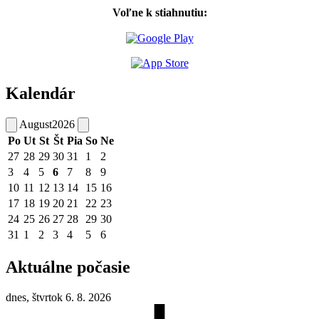
Voľne k stiahnutiu:
Kalendár
August
2026
Po
Ut
St
Št
Pia
So
Ne
27
28
29
30
31
1
2
3
4
5
6
7
8
9
10
11
12
13
14
15
16
17
18
19
20
21
22
23
24
25
26
27
28
29
30
31
1
2
3
4
5
6
Aktuálne počasie
dnes, štvrtok 6. 8. 2026