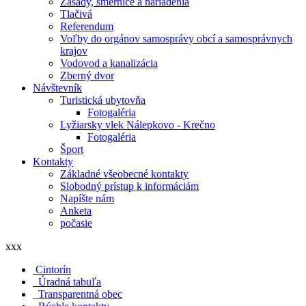
Zásady, smernice a nariadenia
Tlačivá
Referendum
Voľby do orgánov samosprávy obcí a samosprávnych
krajov
Vodovod a kanalizácia
Zberný dvor
Návštevník
Turistická ubytovňa
Fotogaléria
Lyžiarsky vlek Nálepkovo - Krečno
Fotogaléria
Šport
Kontakty
Základné všeobecné kontakty
Slobodný prístup k informáciám
Napíšte nám
Anketa
počasie
xxx
Cintorín
Úradná tabuľa
Transparentná obec