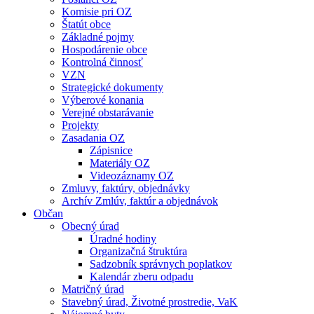
Komisie pri OZ
Štatút obce
Základné pojmy
Hospodárenie obce
Kontrolná činnosť
VZN
Strategické dokumenty
Výberové konania
Verejné obstarávanie
Projekty
Zasadania OZ
Zápisnice
Materiály OZ
Videozáznamy OZ
Zmluvy, faktúry, objednávky
Archív Zmlúv, faktúr a objednávok
Občan
Obecný úrad
Úradné hodiny
Organizačná štruktúra
Sadzobník správnych poplatkov
Kalendár zberu odpadu
Matričný úrad
Stavebný úrad, Životné prostredie, VaK