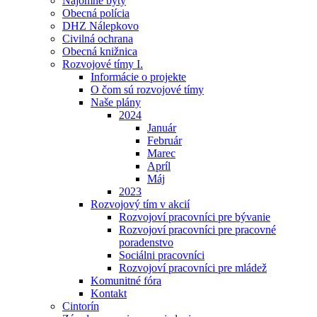
Nájomné byty
Obecná polícia
DHZ Nálepkovo
Civilná ochrana
Obecná knižnica
Rozvojové tímy I.
Informácie o projekte
O čom sú rozvojové tímy
Naše plány
2024
Január
Február
Marec
Apríl
Máj
2023
Rozvojový tím v akcií
Rozvojoví pracovníci pre bývanie
Rozvojoví pracovníci pre pracovné
poradenstvo
Sociálni pracovníci
Rozvojoví pracovníci pre mládež
Komunitné fóra
Kontakt
Cintorín