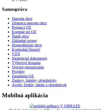
Samospráva
Starosta obce
Zástupca starostu obce
Poslanci OZ
Komisie pri OZ
Štatút obce
Základné pojmy
Hospodárenie obce
Kontrolná činnosť
VZN
Strategické dokumenty
Výberové konania
Verejné obstarávanie
Projekty
Zasadania OZ
Zmluvy, faktúry, objednávky
Archív Zmlúv, faktúr a objednávok
Mobilná aplikácia