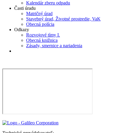
Kalendár zberu odpadu
Časti úradu
Matričný úrad
Stavebný úrad, Životné prostredie, VaK
Obecná polícia
Odkazy
Rozvojové tímy I.
Obecná knižnica
Zásady, smernice a nariadenia
Technický prevádzkovateľ: