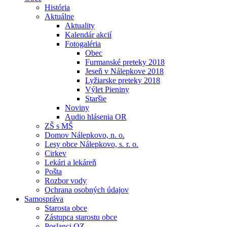
História
Aktuálne
Aktuality
Kalendár akcií
Fotogaléria
Obec
Furmanské preteky 2018
Jeseň v Nálepkove 2018
Lyžiarske preteky 2018
Výlet Pieniny
Staršie
Noviny
Audio hlásenia OR
ZŠ s MŠ
Domov Nálepkovo, n. o.
Lesy obce Nálepkovo, s. r. o.
Cirkev
Lekári a lekáreň
Pošta
Rozbor vody
Ochrana osobných údajov
Samospráva
Starosta obce
Zástupca starostu obce
Poslanci OZ