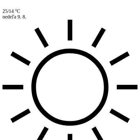
25/14 °C
nedeľa
9. 8.