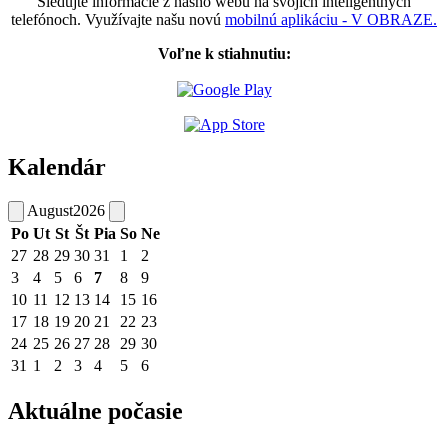
Sledujte informácie z nášho webu na svojich inteligentných
telefónoch. Využívajte našu novú
mobilnú aplikáciu - V OBRAZE.
Voľne k stiahnutiu:
Kalendár
August
2026
Po
Ut
St
Št
Pia
So
Ne
27
28
29
30
31
1
2
3
4
5
6
7
8
9
10
11
12
13
14
15
16
17
18
19
20
21
22
23
24
25
26
27
28
29
30
31
1
2
3
4
5
6
Aktuálne počasie