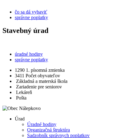
čo sa dá vybaviť
správne poplatky
Stavebný úrad
úradné hodiny
správne poplatky
1290
1. písomná zmienka
3411
Počet obyvateľov
Základná a materská škola
Zariadenie pre seniorov
Lekáreň
Pošta
Úrad
Úradné hodiny
Organizačná štruktúra
Sadzobník správnych poplatkov