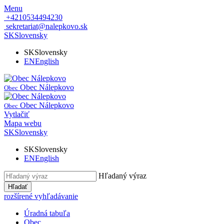
Menu
+4210534494230
sekretariat@nalepkovo.sk
SK
Slovensky
SK
Slovensky
EN
English
Obec Nálepkovo
Obec
Obec Nálepkovo
Obec
Vytlačiť
Mapa webu
SK
Slovensky
SK
Slovensky
EN
English
Hľadaný výraz
Hľadať
rozšírené vyhľadávanie
Úradná tabuľa
Obec