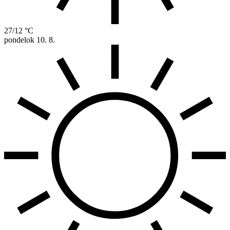
27/12 °C
pondelok
10. 8.