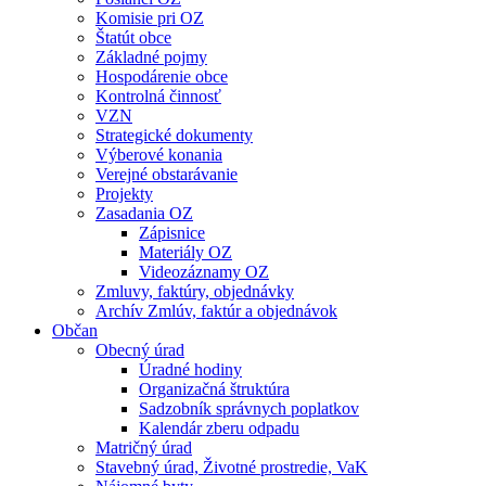
Komisie pri OZ
Štatút obce
Základné pojmy
Hospodárenie obce
Kontrolná činnosť
VZN
Strategické dokumenty
Výberové konania
Verejné obstarávanie
Projekty
Zasadania OZ
Zápisnice
Materiály OZ
Videozáznamy OZ
Zmluvy, faktúry, objednávky
Archív Zmlúv, faktúr a objednávok
Občan
Obecný úrad
Úradné hodiny
Organizačná štruktúra
Sadzobník správnych poplatkov
Kalendár zberu odpadu
Matričný úrad
Stavebný úrad, Životné prostredie, VaK