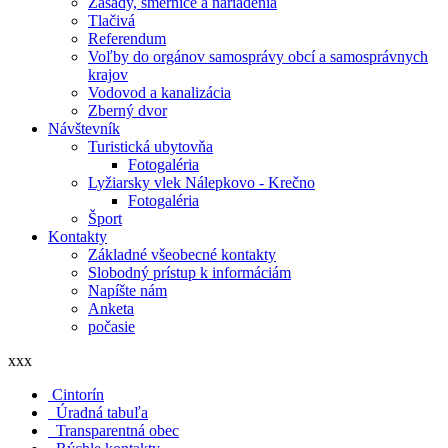
Zásady, smernice a nariadenia
Tlačivá
Referendum
Voľby do orgánov samosprávy obcí a samosprávnych
krajov
Vodovod a kanalizácia
Zberný dvor
Návštevník
Turistická ubytovňa
Fotogaléria
Lyžiarsky vlek Nálepkovo - Krečno
Fotogaléria
Šport
Kontakty
Základné všeobecné kontakty
Slobodný prístup k informáciám
Napíšte nám
Anketa
počasie
xxx
Cintorín
Úradná tabuľa
Transparentná obec