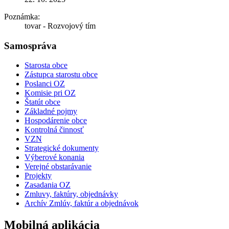
Poznámka:
tovar - Rozvojový tím
Samospráva
Starosta obce
Zástupca starostu obce
Poslanci OZ
Komisie pri OZ
Štatút obce
Základné pojmy
Hospodárenie obce
Kontrolná činnosť
VZN
Strategické dokumenty
Výberové konania
Verejné obstarávanie
Projekty
Zasadania OZ
Zmluvy, faktúry, objednávky
Archív Zmlúv, faktúr a objednávok
Mobilná aplikácia