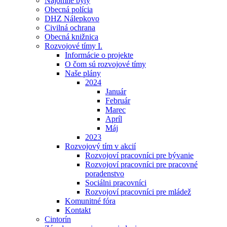
Nájomné byty
Obecná polícia
DHZ Nálepkovo
Civilná ochrana
Obecná knižnica
Rozvojové tímy I.
Informácie o projekte
O čom sú rozvojové tímy
Naše plány
2024
Január
Február
Marec
Apríl
Máj
2023
Rozvojový tím v akcií
Rozvojoví pracovníci pre bývanie
Rozvojoví pracovníci pre pracovné
poradenstvo
Sociálni pracovníci
Rozvojoví pracovníci pre mládež
Komunitné fóra
Kontakt
Cintorín