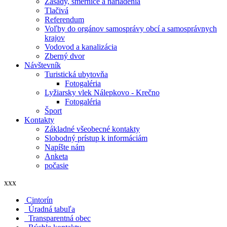
Zásady, smernice a nariadenia
Tlačivá
Referendum
Voľby do orgánov samosprávy obcí a samosprávnych
krajov
Vodovod a kanalizácia
Zberný dvor
Návštevník
Turistická ubytovňa
Fotogaléria
Lyžiarsky vlek Nálepkovo - Krečno
Fotogaléria
Šport
Kontakty
Základné všeobecné kontakty
Slobodný prístup k informáciám
Napíšte nám
Anketa
počasie
xxx
Cintorín
Úradná tabuľa
Transparentná obec