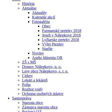
História
Aktuálne
Aktuality
Kalendár akcií
Fotogaléria
Obec
Furmanské preteky 2018
Jeseň v Nálepkove 2018
Lyžiarske preteky 2018
Výlet Pieniny
Staršie
Noviny
Audio hlásenia OR
ZŠ s MŠ
Domov Nálepkovo, n. o.
Lesy obce Nálepkovo, s. r. o.
Cirkev
Lekári a lekáreň
Pošta
Rozbor vody
Ochrana osobných údajov
Samospráva
Starosta obce
Zástupca starostu obce
Poslanci OZ