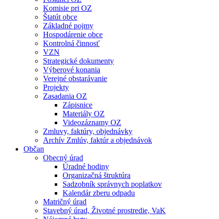
Komisie pri OZ
Štatút obce
Základné pojmy
Hospodárenie obce
Kontrolná činnosť
VZN
Strategické dokumenty
Výberové konania
Verejné obstarávanie
Projekty
Zasadania OZ
Zápisnice
Materiály OZ
Videozáznamy OZ
Zmluvy, faktúry, objednávky
Archív Zmlúv, faktúr a objednávok
Občan
Obecný úrad
Úradné hodiny
Organizačná štruktúra
Sadzobník správnych poplatkov
Kalendár zberu odpadu
Matričný úrad
Stavebný úrad, Životné prostredie, VaK