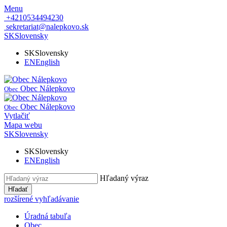
Menu
+4210534494230
sekretariat@nalepkovo.sk
SK
Slovensky
SK
Slovensky
EN
English
Obec Nálepkovo
Obec
Obec Nálepkovo
Obec
Vytlačiť
Mapa webu
SK
Slovensky
SK
Slovensky
EN
English
Hľadaný výraz
Hľadať
rozšírené vyhľadávanie
Úradná tabuľa
Obec