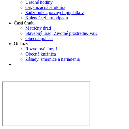
Úradné hodiny
Organizačná štruktúra
Sadzobník správnych poplatkov
Kalendár zberu odpadu
Časti úradu
Matričný úrad
Stavebný úrad, Životné prostredie, VaK
Obecná polícia
Odkazy
Rozvojové tímy I.
Obecná knižnica
Zásady, smernice a nariadenia