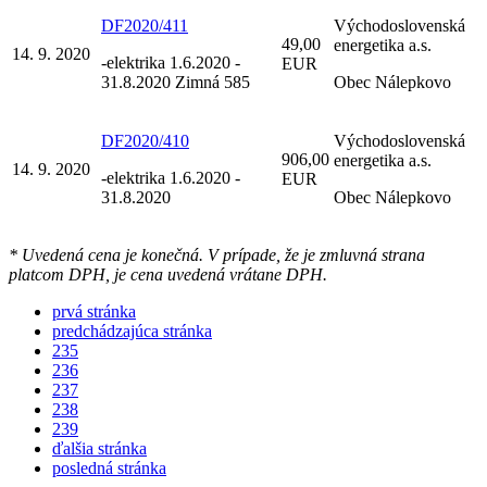
DF2020/411
Východoslovenská
49,00
energetika a.s.
14. 9. 2020
-elektrika 1.6.2020 -
EUR
31.8.2020 Zimná 585
Obec Nálepkovo
DF2020/410
Východoslovenská
906,00
energetika a.s.
14. 9. 2020
-elektrika 1.6.2020 -
EUR
31.8.2020
Obec Nálepkovo
* Uvedená cena je konečná. V prípade, že je zmluvná strana
platcom DPH, je cena uvedená vrátane DPH.
prvá stránka
predchádzajúca stránka
235
236
237
238
239
ďalšia stránka
posledná stránka