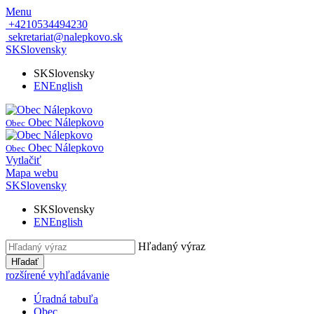
Menu
+4210534494230
sekretariat@nalepkovo.sk
SK
Slovensky
SK
Slovensky
EN
English
Obec Nálepkovo
Obec
Obec Nálepkovo
Obec
Vytlačiť
Mapa webu
SK
Slovensky
SK
Slovensky
EN
English
Hľadaný výraz
Hľadať
rozšírené vyhľadávanie
Úradná tabuľa
Obec