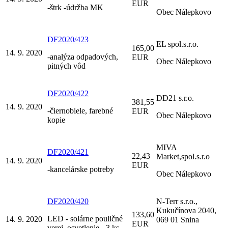
EUR
-štrk -údržba MK
Obec Nálepkovo
DF2020/423
EL spol.s.r.o.
165,00
14. 9. 2020
-analýza odpadových,
EUR
Obec Nálepkovo
pitných vôd
DF2020/422
DD21 s.r.o.
381,55
14. 9. 2020
-čiernobiele, farebné
EUR
Obec Nálepkovo
kopie
MIVA
DF2020/421
22,43
Market,spol.s.r.o
14. 9. 2020
EUR
-kancelárske potreby
Obec Nálepkovo
DF2020/420
N-Terr s.r.o.,
Kukučínova 2040,
133,60
LED - solárne pouličné
14. 9. 2020
069 01 Snina
EUR
verej. osvetlenie - 3 ks -