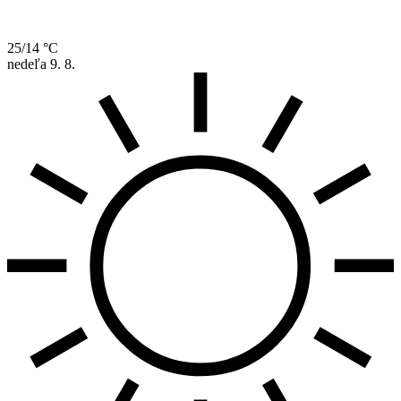
25/14 °C
nedeľa
9. 8.