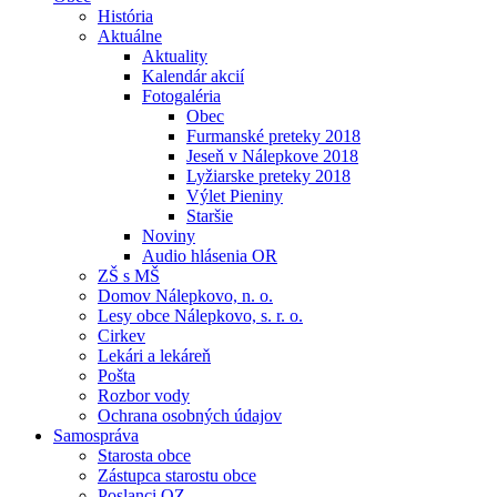
História
Aktuálne
Aktuality
Kalendár akcií
Fotogaléria
Obec
Furmanské preteky 2018
Jeseň v Nálepkove 2018
Lyžiarske preteky 2018
Výlet Pieniny
Staršie
Noviny
Audio hlásenia OR
ZŠ s MŠ
Domov Nálepkovo, n. o.
Lesy obce Nálepkovo, s. r. o.
Cirkev
Lekári a lekáreň
Pošta
Rozbor vody
Ochrana osobných údajov
Samospráva
Starosta obce
Zástupca starostu obce
Poslanci OZ