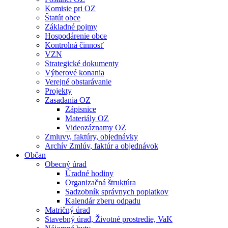
Komisie pri OZ
Štatút obce
Základné pojmy
Hospodárenie obce
Kontrolná činnosť
VZN
Strategické dokumenty
Výberové konania
Verejné obstarávanie
Projekty
Zasadania OZ
Zápisnice
Materiály OZ
Videozáznamy OZ
Zmluvy, faktúry, objednávky
Archív Zmlúv, faktúr a objednávok
Občan
Obecný úrad
Úradné hodiny
Organizačná štruktúra
Sadzobník správnych poplatkov
Kalendár zberu odpadu
Matričný úrad
Stavebný úrad, Životné prostredie, VaK