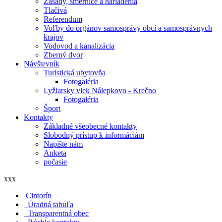
Zásady, smernice a nariadenia
Tlačivá
Referendum
Voľby do orgánov samosprávy obcí a samosprávnych
krajov
Vodovod a kanalizácia
Zberný dvor
Návštevník
Turistická ubytovňa
Fotogaléria
Lyžiarsky vlek Nálepkovo - Krečno
Fotogaléria
Šport
Kontakty
Základné všeobecné kontakty
Slobodný prístup k informáciám
Napíšte nám
Anketa
počasie
xxx
Cintorín
Úradná tabuľa
Transparentná obec