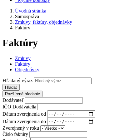
Rýchle kontakty
Úvodná stránka
Samospráva
Zmluvy, faktúry, objednávky
Faktúry
Faktúry
Zmluvy
Faktúry
Objednávky
Hľadaný výraz
Hľadať
Rozšírené hľadanie
Dodávateľ
IČO Dodávatelia
Dátum zverejnenia od
Dátum zverejnenia do
Zverejnený v roku
Číslo faktúry