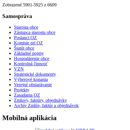
Zobrazené
5901
-
5925
z 6609
Samospráva
Starosta obce
Zástupca starostu obce
Poslanci OZ
Komisie pri OZ
Štatút obce
Základné pojmy
Hospodárenie obce
Kontrolná činnosť
VZN
Strategické dokumenty
Výberové konania
Verejné obstarávanie
Projekty
Zasadania OZ
Zmluvy, faktúry, objednávky
Archív Zmlúv, faktúr a objednávok
Mobilná aplikácia