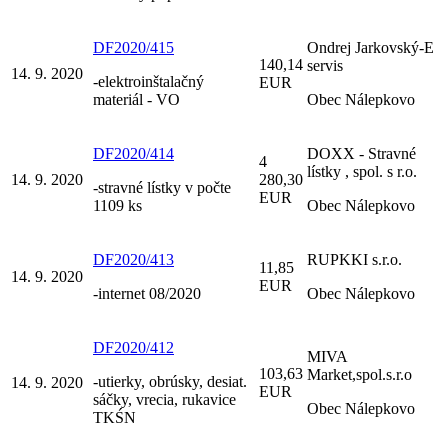
DF2020/415
Ondrej Jarkovský-E
140,14
servis
14. 9. 2020
-elektroinštalačný
EUR
materiál - VO
Obec Nálepkovo
DF2020/414
DOXX - Stravné
4
lístky , spol. s r.o.
14. 9. 2020
280,30
-stravné lístky v počte
EUR
1109 ks
Obec Nálepkovo
DF2020/413
RUPKKI s.r.o.
11,85
14. 9. 2020
EUR
-internet 08/2020
Obec Nálepkovo
DF2020/412
MIVA
103,63
Market,spol.s.r.o
-utierky, obrúsky, desiat.
14. 9. 2020
EUR
sáčky, vrecia, rukavice
Obec Nálepkovo
TKŚN