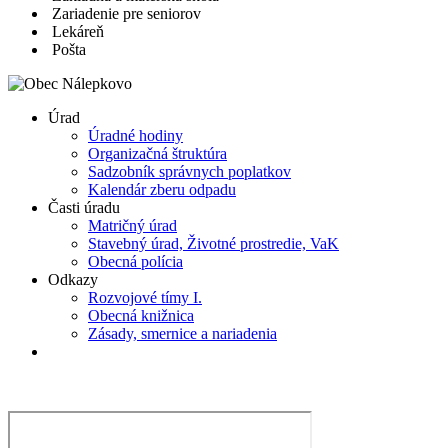
Zariadenie pre seniorov
Lekáreň
Pošta
Úrad
Úradné hodiny
Organizačná štruktúra
Sadzobník správnych poplatkov
Kalendár zberu odpadu
Časti úradu
Matričný úrad
Stavebný úrad, Životné prostredie, VaK
Obecná polícia
Odkazy
Rozvojové tímy I.
Obecná knižnica
Zásady, smernice a nariadenia