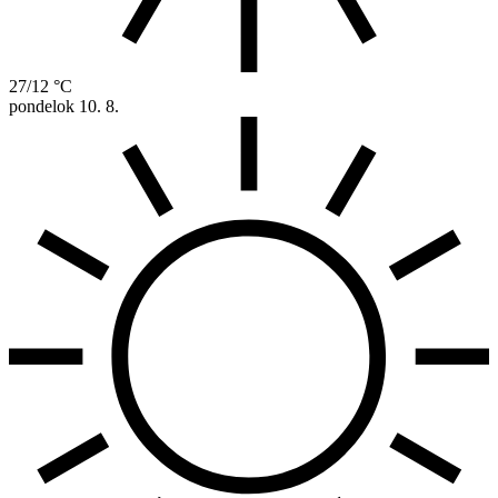
27/12 °C
pondelok
10. 8.