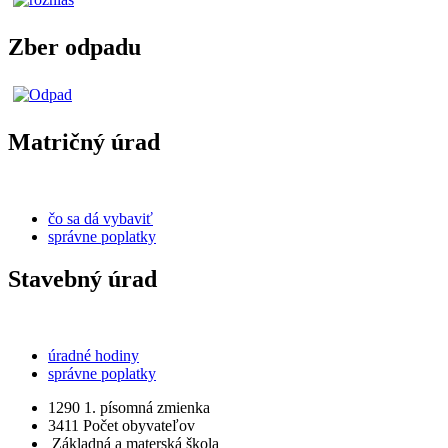
Zber odpadu
Matričný úrad
čo sa dá vybaviť
správne poplatky
Stavebný úrad
úradné hodiny
správne poplatky
1290
1. písomná zmienka
3411
Počet obyvateľov
Základná a materská škola