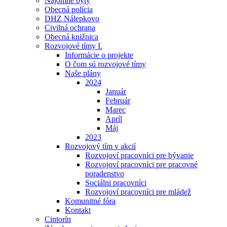
Nájomné byty
Obecná polícia
DHZ Nálepkovo
Civilná ochrana
Obecná knižnica
Rozvojové tímy I.
Informácie o projekte
O čom sú rozvojové tímy
Naše plány
2024
Január
Február
Marec
Apríl
Máj
2023
Rozvojový tím v akcií
Rozvojoví pracovníci pre bývanie
Rozvojoví pracovníci pre pracovné
poradenstvo
Sociálni pracovníci
Rozvojoví pracovníci pre mládež
Komunitné fóra
Kontakt
Cintorín