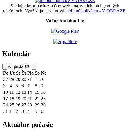
Sledujte informácie z nášho webu na svojich inteligentných
telefónoch. Využívajte našu novú
mobilnú aplikáciu - V OBRAZE.
Voľne k stiahnutiu:
Kalendár
August
2026
Po
Ut
St
Št
Pia
So
Ne
27
28
29
30
31
1
2
3
4
5
6
7
8
9
10
11
12
13
14
15
16
17
18
19
20
21
22
23
24
25
26
27
28
29
30
31
1
2
3
4
5
6
Aktuálne počasie