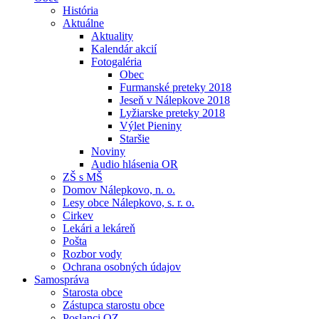
História
Aktuálne
Aktuality
Kalendár akcií
Fotogaléria
Obec
Furmanské preteky 2018
Jeseň v Nálepkove 2018
Lyžiarske preteky 2018
Výlet Pieniny
Staršie
Noviny
Audio hlásenia OR
ZŠ s MŠ
Domov Nálepkovo, n. o.
Lesy obce Nálepkovo, s. r. o.
Cirkev
Lekári a lekáreň
Pošta
Rozbor vody
Ochrana osobných údajov
Samospráva
Starosta obce
Zástupca starostu obce
Poslanci OZ