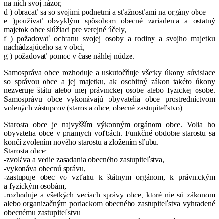
na nich svoj názor,
d ) obracať sa so svojimi podnetmi a sťažnosťami na orgány obce
e )používať obvyklým spôsobom obecné zariadenia a ostatný
majetok obce slúžiaci pre verejné účely,
f ) požadovať ochranu svojej osoby a rodiny a svojho majetku
nachádzajúceho sa v obci,
g ) požadovať pomoc v čase náhlej núdze.
Samospráva obce rozhoduje a uskutočňuje všetky úkony súvisiace
so správou obce a jej majetku, ak osobitný zákon takéto úkony
nezveruje štátu alebo inej právnickej osobe alebo fyzickej osobe.
Samosprávu obce vykonávajú obyvatelia obce prostredníctvom
volených zástupcov (starosta obce, obecné zastupiteľstvo).
Starosta obce je najvyšším výkonným orgánom obce. Volia ho
obyvatelia obce v priamych voľbách. Funkčné obdobie starostu sa
končí zvolením nového starostu a zložením sľubu.
Starosta obce:
-zvoláva a vedie zasadania obecného zastupiteľstva,
-vykonáva obecnú správu,
-zastupuje obec vo vzťahu k štátnym orgánom, k právnickým
a fyzickým osobám,
-rozhoduje a všetkých veciach správy obce, ktoré nie sú zákonom
alebo organizačným poriadkom obecného zastupiteľstva vyhradené
obecnému zastupiteľstvu