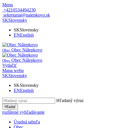
Menu
+4210534494230
sekretariat@nalepkovo.sk
SK
Slovensky
SK
Slovensky
EN
English
Obec Nálepkovo
Obec
Obec Nálepkovo
Obec
Vytlačiť
Mapa webu
SK
Slovensky
SK
Slovensky
EN
English
Hľadaný výraz
Hľadať
rozšírené vyhľadávanie
Úradná tabuľa
Obec