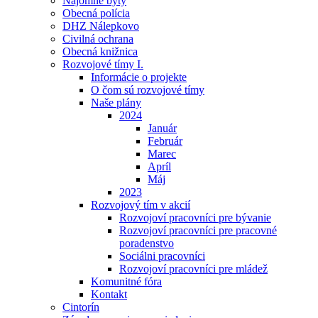
Nájomné byty
Obecná polícia
DHZ Nálepkovo
Civilná ochrana
Obecná knižnica
Rozvojové tímy I.
Informácie o projekte
O čom sú rozvojové tímy
Naše plány
2024
Január
Február
Marec
Apríl
Máj
2023
Rozvojový tím v akcií
Rozvojoví pracovníci pre bývanie
Rozvojoví pracovníci pre pracovné
poradenstvo
Sociálni pracovníci
Rozvojoví pracovníci pre mládež
Komunitné fóra
Kontakt
Cintorín