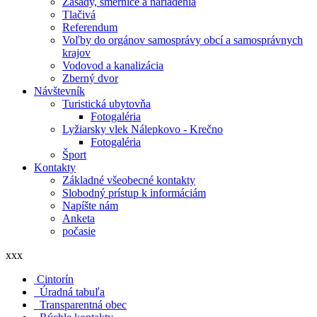
Zásady, smernice a nariadenia
Tlačivá
Referendum
Voľby do orgánov samosprávy obcí a samosprávnych
krajov
Vodovod a kanalizácia
Zberný dvor
Návštevník
Turistická ubytovňa
Fotogaléria
Lyžiarsky vlek Nálepkovo - Krečno
Fotogaléria
Šport
Kontakty
Základné všeobecné kontakty
Slobodný prístup k informáciám
Napíšte nám
Anketa
počasie
xxx
Cintorín
Úradná tabuľa
Transparentná obec