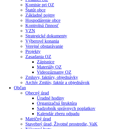
Komisie pri OZ
Štatút obce
Základné pojmy
Hospodárenie obce
Kontrolná činnosť
VZN
Strategické dokumenty
Výberové konania
Verejné obstarávanie
Projekty
Zasadania OZ
Zápisnice
Materiály OZ
Videozáznamy OZ
Zmluvy, faktúry, objednávky
Archív Zmlúv, faktúr a objednávok
Občan
Obecný úrad
Úradné hodiny
Organizačná štruktúra
Sadzobník správnych poplatkov
Kalendár zberu odpadu
Matričný úrad
Stavebný úrad, Životné prostredie, VaK