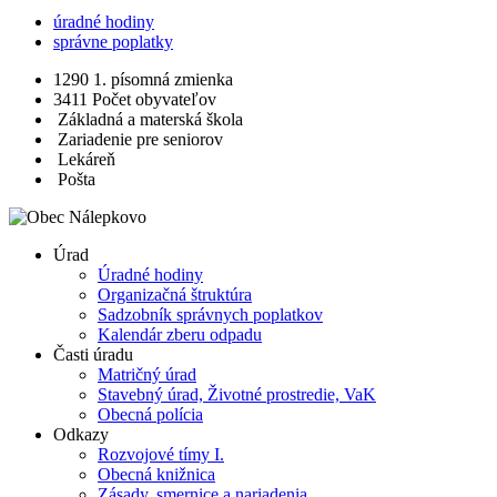
úradné hodiny
správne poplatky
1290
1. písomná zmienka
3411
Počet obyvateľov
Základná a materská škola
Zariadenie pre seniorov
Lekáreň
Pošta
Úrad
Úradné hodiny
Organizačná štruktúra
Sadzobník správnych poplatkov
Kalendár zberu odpadu
Časti úradu
Matričný úrad
Stavebný úrad, Životné prostredie, VaK
Obecná polícia
Odkazy
Rozvojové tímy I.
Obecná knižnica
Zásady, smernice a nariadenia