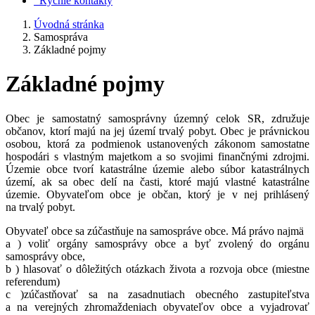
Rýchle kontakty
Úvodná stránka
Samospráva
Základné pojmy
Základné pojmy
Obec je samostatný samosprávny územný celok SR, združuje
občanov, ktorí majú na jej území trvalý pobyt. Obec je právnickou
osobou, ktorá za podmienok ustanovených zákonom samostatne
hospodári s vlastným majetkom a so svojimi finančnými zdrojmi.
Územie obce tvorí katastrálne územie alebo súbor katastrálnych
území, ak sa obec delí na časti, ktoré majú vlastné katastrálne
územie. Obyvateľom obce je občan, ktorý je v nej prihlásený
na trvalý pobyt.
Obyvateľ obce sa zúčastňuje na samospráve obce. Má právo najmä
a ) voliť orgány samosprávy obce a byť zvolený do orgánu
samosprávy obce,
b ) hlasovať o dôležitých otázkach života a rozvoja obce (miestne
referendum)
c )zúčastňovať sa na zasadnutiach obecného zastupiteľstva
a na verejných zhromaždeniach obyvateľov obce a vyjadrovať