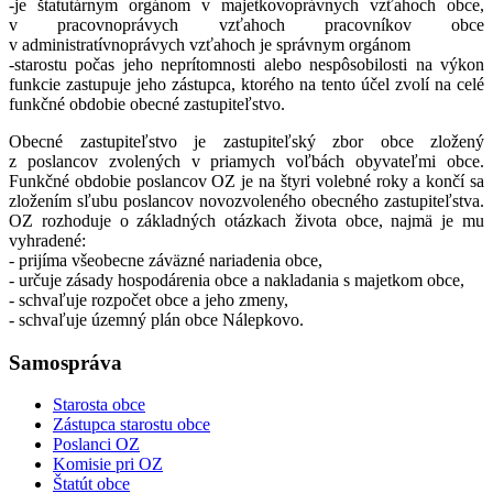
-je štatutárnym orgánom v majetkovoprávnych vzťahoch obce,
v pracovnoprávych vzťahoch pracovníkov obce
v administratívnoprávych vzťahoch je správnym orgánom
-starostu počas jeho neprítomnosti alebo nespôsobilosti na výkon
funkcie zastupuje jeho zástupca, ktorého na tento účel zvolí na celé
funkčné obdobie obecné zastupiteľstvo.
Obecné zastupiteľstvo je zastupiteľský zbor obce zložený
z poslancov zvolených v priamych voľbách obyvateľmi obce.
Funkčné obdobie poslancov OZ je na štyri volebné roky a končí sa
zložením sľubu poslancov novozvoleného obecného zastupiteľstva.
OZ rozhoduje o základných otázkach života obce, najmä je mu
vyhradené:
- prijíma všeobecne záväzné nariadenia obce,
- určuje zásady hospodárenia obce a nakladania s majetkom obce,
- schvaľuje rozpočet obce a jeho zmeny,
- schvaľuje územný plán obce Nálepkovo.
Samospráva
Starosta obce
Zástupca starostu obce
Poslanci OZ
Komisie pri OZ
Štatút obce