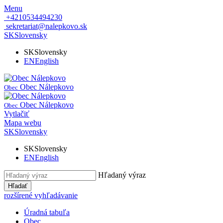
Menu
+4210534494230
sekretariat@nalepkovo.sk
SK
Slovensky
SK
Slovensky
EN
English
Obec Nálepkovo
Obec
Obec Nálepkovo
Obec
Vytlačiť
Mapa webu
SK
Slovensky
SK
Slovensky
EN
English
Hľadaný výraz
Hľadať
rozšírené vyhľadávanie
Úradná tabuľa
Obec