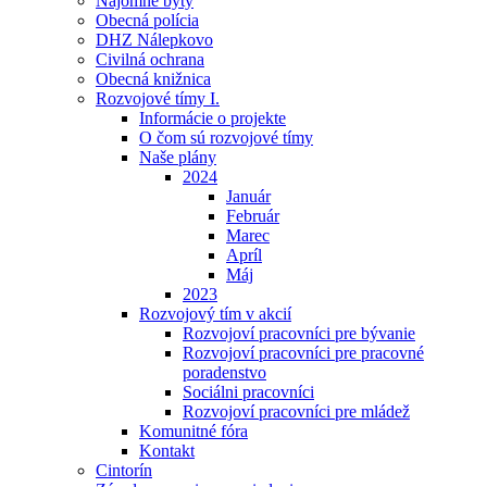
Nájomné byty
Obecná polícia
DHZ Nálepkovo
Civilná ochrana
Obecná knižnica
Rozvojové tímy I.
Informácie o projekte
O čom sú rozvojové tímy
Naše plány
2024
Január
Február
Marec
Apríl
Máj
2023
Rozvojový tím v akcií
Rozvojoví pracovníci pre bývanie
Rozvojoví pracovníci pre pracovné
poradenstvo
Sociálni pracovníci
Rozvojoví pracovníci pre mládež
Komunitné fóra
Kontakt
Cintorín