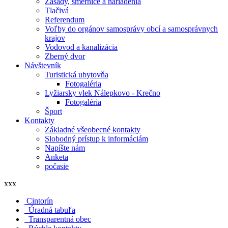
Zásady, smernice a nariadenia
Tlačivá
Referendum
Voľby do orgánov samosprávy obcí a samosprávnych
krajov
Vodovod a kanalizácia
Zberný dvor
Návštevník
Turistická ubytovňa
Fotogaléria
Lyžiarsky vlek Nálepkovo - Krečno
Fotogaléria
Šport
Kontakty
Základné všeobecné kontakty
Slobodný prístup k informáciám
Napíšte nám
Anketa
počasie
xxx
Cintorín
Úradná tabuľa
Transparentná obec