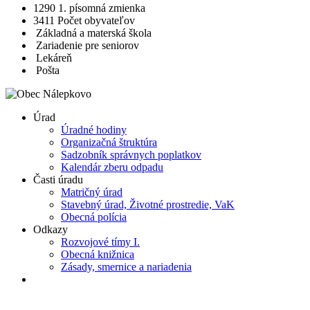
1290
1. písomná zmienka
3411
Počet obyvateľov
Základná a materská škola
Zariadenie pre seniorov
Lekáreň
Pošta
Úrad
Úradné hodiny
Organizačná štruktúra
Sadzobník správnych poplatkov
Kalendár zberu odpadu
Časti úradu
Matričný úrad
Stavebný úrad, Životné prostredie, VaK
Obecná polícia
Odkazy
Rozvojové tímy I.
Obecná knižnica
Zásady, smernice a nariadenia