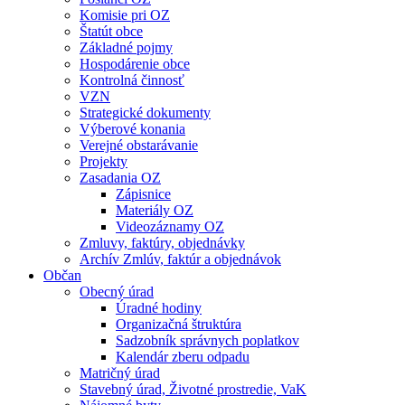
Komisie pri OZ
Štatút obce
Základné pojmy
Hospodárenie obce
Kontrolná činnosť
VZN
Strategické dokumenty
Výberové konania
Verejné obstarávanie
Projekty
Zasadania OZ
Zápisnice
Materiály OZ
Videozáznamy OZ
Zmluvy, faktúry, objednávky
Archív Zmlúv, faktúr a objednávok
Občan
Obecný úrad
Úradné hodiny
Organizačná štruktúra
Sadzobník správnych poplatkov
Kalendár zberu odpadu
Matričný úrad
Stavebný úrad, Životné prostredie, VaK