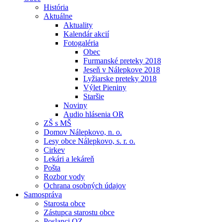
História
Aktuálne
Aktuality
Kalendár akcií
Fotogaléria
Obec
Furmanské preteky 2018
Jeseň v Nálepkove 2018
Lyžiarske preteky 2018
Výlet Pieniny
Staršie
Noviny
Audio hlásenia OR
ZŠ s MŠ
Domov Nálepkovo, n. o.
Lesy obce Nálepkovo, s. r. o.
Cirkev
Lekári a lekáreň
Pošta
Rozbor vody
Ochrana osobných údajov
Samospráva
Starosta obce
Zástupca starostu obce
Poslanci OZ