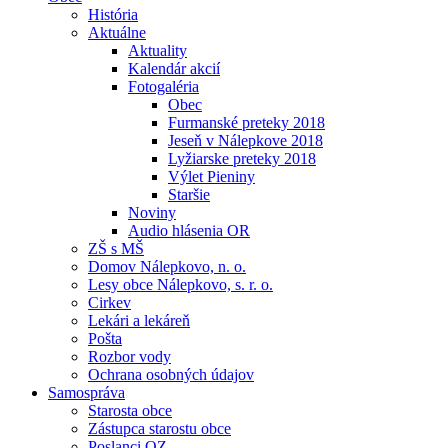
História
Aktuálne
Aktuality
Kalendár akcií
Fotogaléria
Obec
Furmanské preteky 2018
Jeseň v Nálepkove 2018
Lyžiarske preteky 2018
Výlet Pieniny
Staršie
Noviny
Audio hlásenia OR
ZŠ s MŠ
Domov Nálepkovo, n. o.
Lesy obce Nálepkovo, s. r. o.
Cirkev
Lekári a lekáreň
Pošta
Rozbor vody
Ochrana osobných údajov
Samospráva
Starosta obce
Zástupca starostu obce
Poslanci OZ