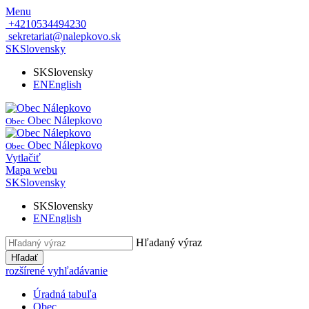
Menu
+4210534494230
sekretariat@nalepkovo.sk
SK
Slovensky
SK
Slovensky
EN
English
Obec Nálepkovo
Obec
Obec Nálepkovo
Obec
Vytlačiť
Mapa webu
SK
Slovensky
SK
Slovensky
EN
English
Hľadaný výraz
Hľadať
rozšírené vyhľadávanie
Úradná tabuľa
Obec