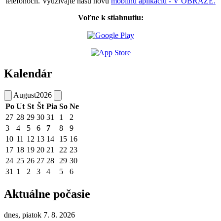
telefónoch. Využívajte našu novú
mobilnú aplikáciu - V OBRAZE.
Voľne k stiahnutiu:
Kalendár
August
2026
Po
Ut
St
Št
Pia
So
Ne
27
28
29
30
31
1
2
3
4
5
6
7
8
9
10
11
12
13
14
15
16
17
18
19
20
21
22
23
24
25
26
27
28
29
30
31
1
2
3
4
5
6
Aktuálne počasie
dnes, piatok 7. 8. 2026