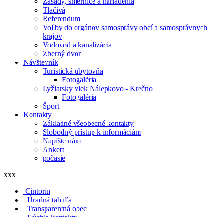
Zásady, smernice a nariadenia
Tlačivá
Referendum
Voľby do orgánov samosprávy obcí a samosprávnych
krajov
Vodovod a kanalizácia
Zberný dvor
Návštevník
Turistická ubytovňa
Fotogaléria
Lyžiarsky vlek Nálepkovo - Krečno
Fotogaléria
Šport
Kontakty
Základné všeobecné kontakty
Slobodný prístup k informáciám
Napíšte nám
Anketa
počasie
xxx
Cintorín
Úradná tabuľa
Transparentná obec