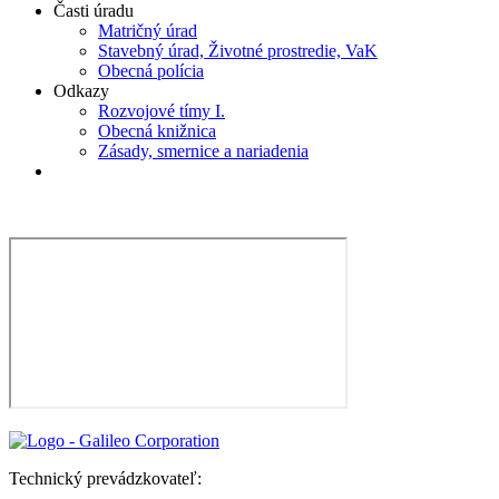
Časti úradu
Matričný úrad
Stavebný úrad, Životné prostredie, VaK
Obecná polícia
Odkazy
Rozvojové tímy I.
Obecná knižnica
Zásady, smernice a nariadenia
Technický prevádzkovateľ: