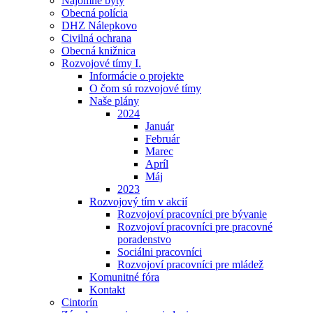
Nájomné byty
Obecná polícia
DHZ Nálepkovo
Civilná ochrana
Obecná knižnica
Rozvojové tímy I.
Informácie o projekte
O čom sú rozvojové tímy
Naše plány
2024
Január
Február
Marec
Apríl
Máj
2023
Rozvojový tím v akcií
Rozvojoví pracovníci pre bývanie
Rozvojoví pracovníci pre pracovné
poradenstvo
Sociálni pracovníci
Rozvojoví pracovníci pre mládež
Komunitné fóra
Kontakt
Cintorín