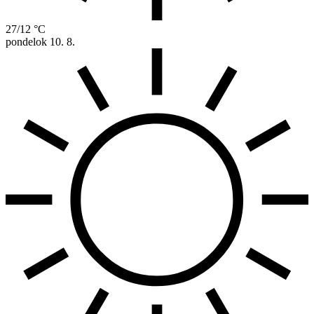
27/12 °C
pondelok
10. 8.