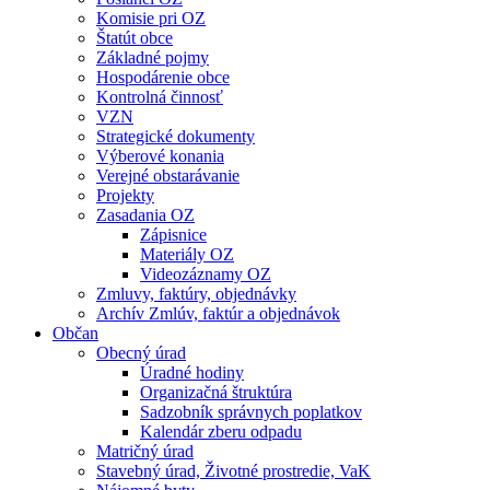
Komisie pri OZ
Štatút obce
Základné pojmy
Hospodárenie obce
Kontrolná činnosť
VZN
Strategické dokumenty
Výberové konania
Verejné obstarávanie
Projekty
Zasadania OZ
Zápisnice
Materiály OZ
Videozáznamy OZ
Zmluvy, faktúry, objednávky
Archív Zmlúv, faktúr a objednávok
Občan
Obecný úrad
Úradné hodiny
Organizačná štruktúra
Sadzobník správnych poplatkov
Kalendár zberu odpadu
Matričný úrad
Stavebný úrad, Životné prostredie, VaK