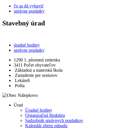
čo sa dá vybaviť
správne poplatky
Stavebný úrad
úradné hodiny
správne poplatky
1290
1. písomná zmienka
3411
Počet obyvateľov
Základná a materská škola
Zariadenie pre seniorov
Lekáreň
Pošta
Úrad
Úradné hodiny
Organizačná štruktúra
Sadzobník správnych poplatkov
Kalendár zberu odpadu