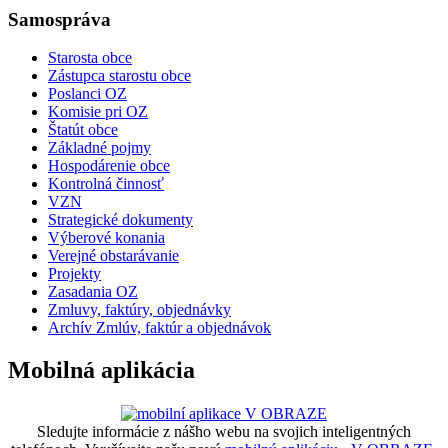
Samospráva
Starosta obce
Zástupca starostu obce
Poslanci OZ
Komisie pri OZ
Štatút obce
Základné pojmy
Hospodárenie obce
Kontrolná činnosť
VZN
Strategické dokumenty
Výberové konania
Verejné obstarávanie
Projekty
Zasadania OZ
Zmluvy, faktúry, objednávky
Archív Zmlúv, faktúr a objednávok
Mobilná aplikácia
Sledujte informácie z nášho webu na svojich inteligentných