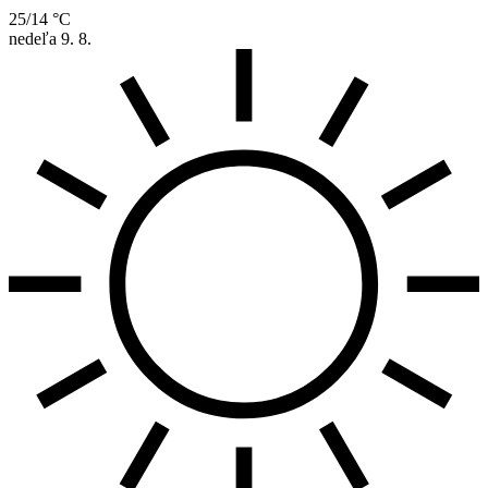
25/14 °C
nedeľa
9. 8.