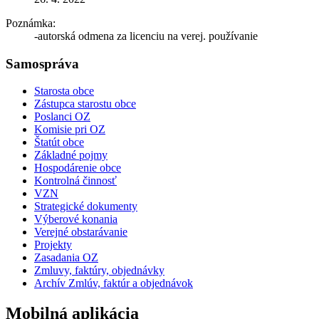
Poznámka:
-autorská odmena za licenciu na verej. používanie
Samospráva
Starosta obce
Zástupca starostu obce
Poslanci OZ
Komisie pri OZ
Štatút obce
Základné pojmy
Hospodárenie obce
Kontrolná činnosť
VZN
Strategické dokumenty
Výberové konania
Verejné obstarávanie
Projekty
Zasadania OZ
Zmluvy, faktúry, objednávky
Archív Zmlúv, faktúr a objednávok
Mobilná aplikácia