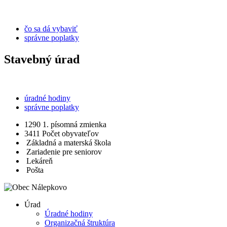
čo sa dá vybaviť
správne poplatky
Stavebný úrad
úradné hodiny
správne poplatky
1290
1. písomná zmienka
3411
Počet obyvateľov
Základná a materská škola
Zariadenie pre seniorov
Lekáreň
Pošta
Úrad
Úradné hodiny
Organizačná štruktúra