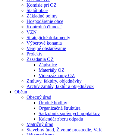
Komisie pri OZ
Štatút obce
Základné pojmy
Hospodárenie obce
Kontrolná činnosť
VZN
Strategické dokumenty
Výberové konania
Verejné obstarávanie
Projekty
Zasadania OZ
Zápisnice
Materiály OZ
Videozáznamy OZ
Zmluvy, faktúry, objednávky
Archív Zmlúv, faktúr a objednávok
Občan
Obecný úrad
Úradné hodiny
Organizačná štruktúra
Sadzobník správnych poplatkov
Kalendár zberu odpadu
Matričný úrad
Stavebný úrad, Životné prostredie, VaK