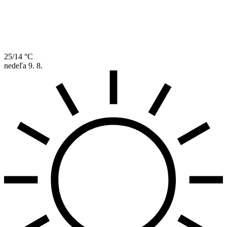
25/14 °C
nedeľa
9. 8.