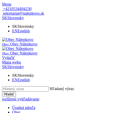
Menu
+4210534494230
sekretariat@nalepkovo.sk
SK
Slovensky
SK
Slovensky
EN
English
Obec Nálepkovo
Obec
Obec Nálepkovo
Obec
Vytlačiť
Mapa webu
SK
Slovensky
SK
Slovensky
EN
English
Hľadaný výraz
Hľadať
rozšírené vyhľadávanie
Úradná tabuľa
Obec