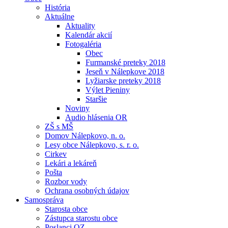
História
Aktuálne
Aktuality
Kalendár akcií
Fotogaléria
Obec
Furmanské preteky 2018
Jeseň v Nálepkove 2018
Lyžiarske preteky 2018
Výlet Pieniny
Staršie
Noviny
Audio hlásenia OR
ZŠ s MŠ
Domov Nálepkovo, n. o.
Lesy obce Nálepkovo, s. r. o.
Cirkev
Lekári a lekáreň
Pošta
Rozbor vody
Ochrana osobných údajov
Samospráva
Starosta obce
Zástupca starostu obce
Poslanci OZ