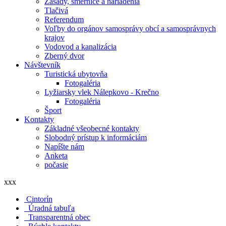
Zásady, smernice a nariadenia
Tlačivá
Referendum
Voľby do orgánov samosprávy obcí a samosprávnych
krajov
Vodovod a kanalizácia
Zberný dvor
Návštevník
Turistická ubytovňa
Fotogaléria
Lyžiarsky vlek Nálepkovo - Krečno
Fotogaléria
Šport
Kontakty
Základné všeobecné kontakty
Slobodný prístup k informáciám
Napíšte nám
Anketa
počasie
xxx
Cintorín
Úradná tabuľa
Transparentná obec