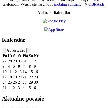
telefónoch. Využívajte našu novú
mobilnú aplikáciu - V OBRAZE.
Voľne k stiahnutiu:
Kalendár
August
2026
Po
Ut
St
Št
Pia
So
Ne
27
28
29
30
31
1
2
3
4
5
6
7
8
9
10
11
12
13
14
15
16
17
18
19
20
21
22
23
24
25
26
27
28
29
30
31
1
2
3
4
5
6
Aktuálne počasie