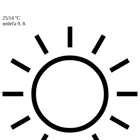
25/14 °C
nedeľa
9. 8.