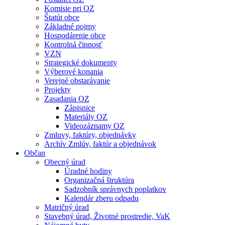
Komisie pri OZ
Štatút obce
Základné pojmy
Hospodárenie obce
Kontrolná činnosť
VZN
Strategické dokumenty
Výberové konania
Verejné obstarávanie
Projekty
Zasadania OZ
Zápisnice
Materiály OZ
Videozáznamy OZ
Zmluvy, faktúry, objednávky
Archív Zmlúv, faktúr a objednávok
Občan
Obecný úrad
Úradné hodiny
Organizačná štruktúra
Sadzobník správnych poplatkov
Kalendár zberu odpadu
Matričný úrad
Stavebný úrad, Životné prostredie, VaK