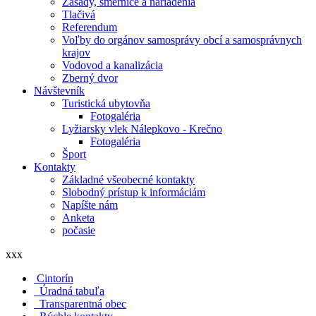
Zásady, smernice a nariadenia
Tlačivá
Referendum
Voľby do orgánov samosprávy obcí a samosprávnych
krajov
Vodovod a kanalizácia
Zberný dvor
Návštevník
Turistická ubytovňa
Fotogaléria
Lyžiarsky vlek Nálepkovo - Krečno
Fotogaléria
Šport
Kontakty
Základné všeobecné kontakty
Slobodný prístup k informáciám
Napíšte nám
Anketa
počasie
xxx
Cintorín
Úradná tabuľa
Transparentná obec