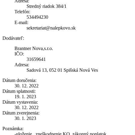
Adresa:
Stredný riadok 384/1
Telefón:
534494230
E-mail:
sekretariat@nalepkovo.sk
Dodávateľ:
Brantner Nova,s.r.o.
IČO:
31659641
Adresa:
Sadová 13, 052 01 Spišská Nová Ves
Dátum doručenia:
30. 12. 2022
Dátum splatnosti:
19. 1. 2023
Dátum vystavenia:
30. 12. 2022
Dátum zverejnenia:
30. 1. 2023
Poznámka:
-uloženie , zneškodnenie KO, zákonný poplatok