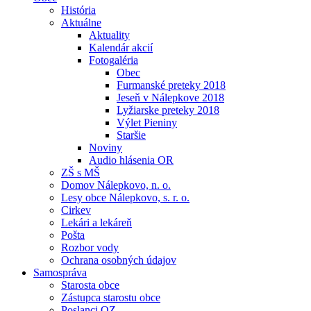
História
Aktuálne
Aktuality
Kalendár akcií
Fotogaléria
Obec
Furmanské preteky 2018
Jeseň v Nálepkove 2018
Lyžiarske preteky 2018
Výlet Pieniny
Staršie
Noviny
Audio hlásenia OR
ZŠ s MŠ
Domov Nálepkovo, n. o.
Lesy obce Nálepkovo, s. r. o.
Cirkev
Lekári a lekáreň
Pošta
Rozbor vody
Ochrana osobných údajov
Samospráva
Starosta obce
Zástupca starostu obce
Poslanci OZ