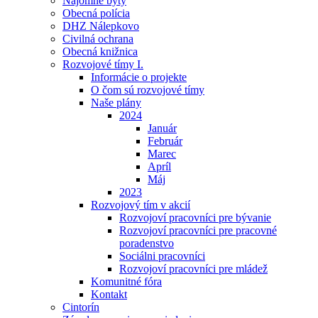
Nájomné byty
Obecná polícia
DHZ Nálepkovo
Civilná ochrana
Obecná knižnica
Rozvojové tímy I.
Informácie o projekte
O čom sú rozvojové tímy
Naše plány
2024
Január
Február
Marec
Apríl
Máj
2023
Rozvojový tím v akcií
Rozvojoví pracovníci pre bývanie
Rozvojoví pracovníci pre pracovné
poradenstvo
Sociálni pracovníci
Rozvojoví pracovníci pre mládež
Komunitné fóra
Kontakt
Cintorín