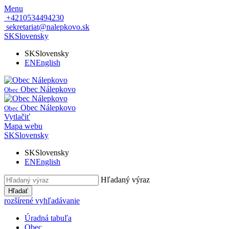
Menu
+4210534494230
sekretariat@nalepkovo.sk
SK
Slovensky
SK
Slovensky
EN
English
Obec Nálepkovo
Obec
Obec Nálepkovo
Obec
Vytlačiť
Mapa webu
SK
Slovensky
SK
Slovensky
EN
English
Hľadaný výraz
Hľadať
rozšírené vyhľadávanie
Úradná tabuľa
Obec