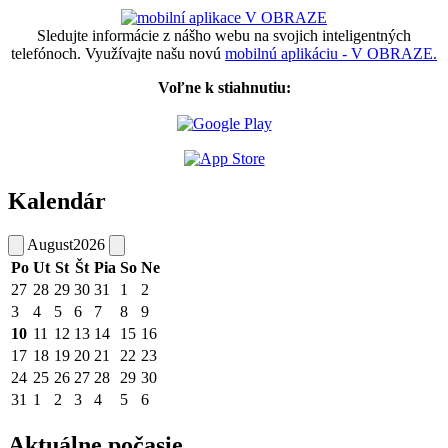
Sledujte informácie z nášho webu na svojich inteligentných
telefónoch. Využívajte našu novú
mobilnú aplikáciu - V OBRAZE.
Voľne k stiahnutiu:
Kalendár
August
2026
Po
Ut
St
Št
Pia
So
Ne
27
28
29
30
31
1
2
3
4
5
6
7
8
9
10
11
12
13
14
15
16
17
18
19
20
21
22
23
24
25
26
27
28
29
30
31
1
2
3
4
5
6
Aktuálne počasie