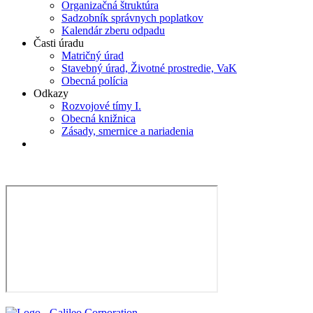
Organizačná štruktúra
Sadzobník správnych poplatkov
Kalendár zberu odpadu
Časti úradu
Matričný úrad
Stavebný úrad, Životné prostredie, VaK
Obecná polícia
Odkazy
Rozvojové tímy I.
Obecná knižnica
Zásady, smernice a nariadenia