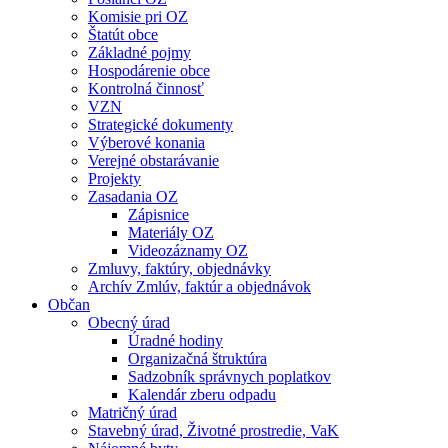
Komisie pri OZ
Štatút obce
Základné pojmy
Hospodárenie obce
Kontrolná činnosť
VZN
Strategické dokumenty
Výberové konania
Verejné obstarávanie
Projekty
Zasadania OZ
Zápisnice
Materiály OZ
Videozáznamy OZ
Zmluvy, faktúry, objednávky
Archív Zmlúv, faktúr a objednávok
Občan
Obecný úrad
Úradné hodiny
Organizačná štruktúra
Sadzobník správnych poplatkov
Kalendár zberu odpadu
Matričný úrad
Stavebný úrad, Životné prostredie, VaK