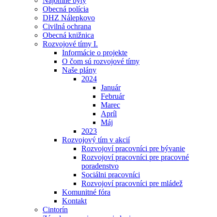
Nájomné byty
Obecná polícia
DHZ Nálepkovo
Civilná ochrana
Obecná knižnica
Rozvojové tímy I.
Informácie o projekte
O čom sú rozvojové tímy
Naše plány
2024
Január
Február
Marec
Apríl
Máj
2023
Rozvojový tím v akcií
Rozvojoví pracovníci pre bývanie
Rozvojoví pracovníci pre pracovné
poradenstvo
Sociálni pracovníci
Rozvojoví pracovníci pre mládež
Komunitné fóra
Kontakt
Cintorín