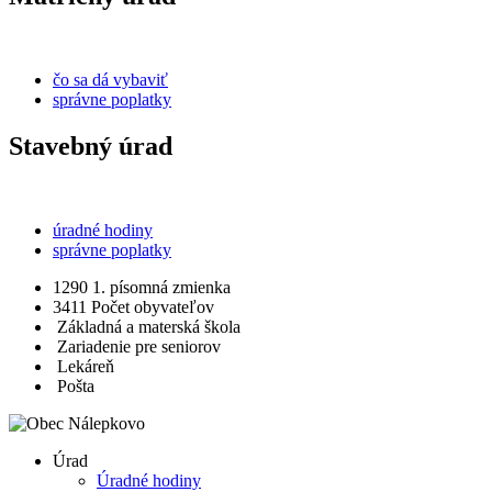
čo sa dá vybaviť
správne poplatky
Stavebný úrad
úradné hodiny
správne poplatky
1290
1. písomná zmienka
3411
Počet obyvateľov
Základná a materská škola
Zariadenie pre seniorov
Lekáreň
Pošta
Úrad
Úradné hodiny