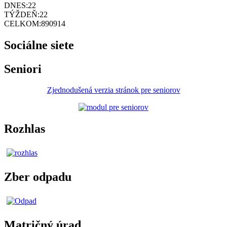
DNES:
22
TÝŽDEŇ:
22
CELKOM:
890914
Sociálne siete
Seniori
Zjednodušená verzia stránok pre seniorov
Rozhlas
Zber odpadu
Matričný úrad