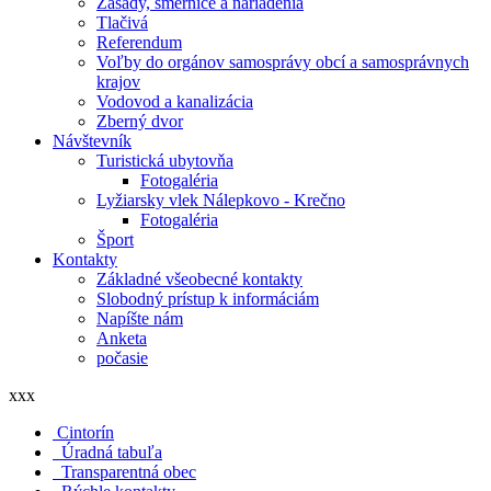
Zásady, smernice a nariadenia
Tlačivá
Referendum
Voľby do orgánov samosprávy obcí a samosprávnych
krajov
Vodovod a kanalizácia
Zberný dvor
Návštevník
Turistická ubytovňa
Fotogaléria
Lyžiarsky vlek Nálepkovo - Krečno
Fotogaléria
Šport
Kontakty
Základné všeobecné kontakty
Slobodný prístup k informáciám
Napíšte nám
Anketa
počasie
xxx
Cintorín
Úradná tabuľa
Transparentná obec