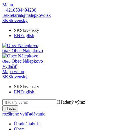
Menu
+4210534494230
sekretariat@nalepkovo.sk
SK
Slovensky
SK
Slovensky
EN
English
Obec Nálepkovo
Obec
Obec Nálepkovo
Obec
Vytlačiť
Mapa webu
SK
Slovensky
SK
Slovensky
EN
English
Hľadaný výraz
Hľadať
rozšírené vyhľadávanie
Úradná tabuľa
Obec