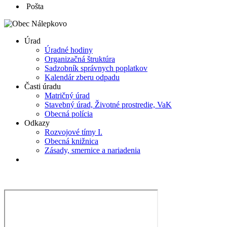
Pošta
Úrad
Úradné hodiny
Organizačná štruktúra
Sadzobník správnych poplatkov
Kalendár zberu odpadu
Časti úradu
Matričný úrad
Stavebný úrad, Životné prostredie, VaK
Obecná polícia
Odkazy
Rozvojové tímy I.
Obecná knižnica
Zásady, smernice a nariadenia