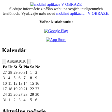
Sledujte informácie z nášho webu na svojich inteligentných
telefónoch. Využívajte našu novú
mobilnú aplikáciu - V OBRAZE.
Voľne k stiahnutiu:
Kalendár
August
2026
Po
Ut
St
Št
Pia
So
Ne
27
28
29
30
31
1
2
3
4
5
6
7
8
9
10
11
12
13
14
15
16
17
18
19
20
21
22
23
24
25
26
27
28
29
30
31
1
2
3
4
5
6
Aktuálne počasie