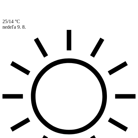
25/14 °C
nedeľa
9. 8.