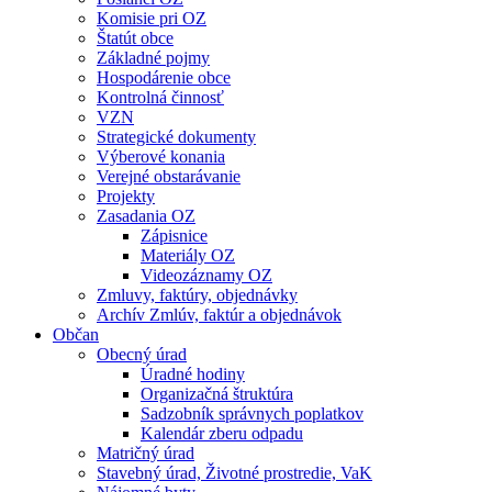
Komisie pri OZ
Štatút obce
Základné pojmy
Hospodárenie obce
Kontrolná činnosť
VZN
Strategické dokumenty
Výberové konania
Verejné obstarávanie
Projekty
Zasadania OZ
Zápisnice
Materiály OZ
Videozáznamy OZ
Zmluvy, faktúry, objednávky
Archív Zmlúv, faktúr a objednávok
Občan
Obecný úrad
Úradné hodiny
Organizačná štruktúra
Sadzobník správnych poplatkov
Kalendár zberu odpadu
Matričný úrad
Stavebný úrad, Životné prostredie, VaK