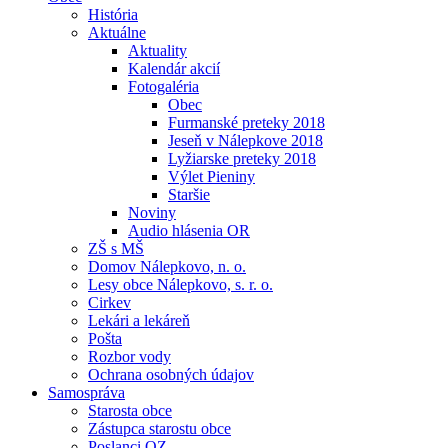
História
Aktuálne
Aktuality
Kalendár akcií
Fotogaléria
Obec
Furmanské preteky 2018
Jeseň v Nálepkove 2018
Lyžiarske preteky 2018
Výlet Pieniny
Staršie
Noviny
Audio hlásenia OR
ZŠ s MŠ
Domov Nálepkovo, n. o.
Lesy obce Nálepkovo, s. r. o.
Cirkev
Lekári a lekáreň
Pošta
Rozbor vody
Ochrana osobných údajov
Samospráva
Starosta obce
Zástupca starostu obce
Poslanci OZ