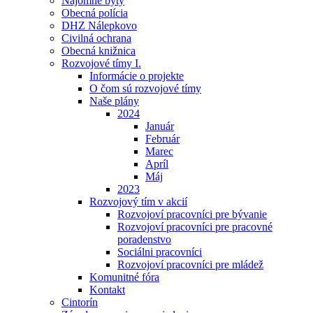
Nájomné byty
Obecná polícia
DHZ Nálepkovo
Civilná ochrana
Obecná knižnica
Rozvojové tímy I.
Informácie o projekte
O čom sú rozvojové tímy
Naše plány
2024
Január
Február
Marec
Apríl
Máj
2023
Rozvojový tím v akcií
Rozvojoví pracovníci pre bývanie
Rozvojoví pracovníci pre pracovné
poradenstvo
Sociálni pracovníci
Rozvojoví pracovníci pre mládež
Komunitné fóra
Kontakt
Cintorín