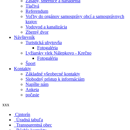
Zásady, smernice a nariadenia
Tlačivá
Referendum
Voľby do orgánov samosprávy obcí a samosprávnych
krajov
Vodovod a kanalizácia
Zberný dvor
Návštevník
Turistická ubytovňa
Fotogaléria
Lyžiarsky vlek Nálepkovo - Krečno
Fotogaléria
Šport
Kontakty
Základné všeobecné kontakty
Slobodný prístup k informáciám
Napíšte nám
Anketa
počasie
xxx
Cintorín
Úradná tabuľa
Transparentná obec