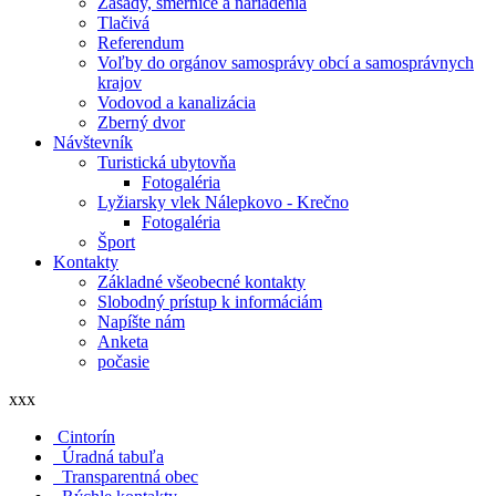
Zásady, smernice a nariadenia
Tlačivá
Referendum
Voľby do orgánov samosprávy obcí a samosprávnych
krajov
Vodovod a kanalizácia
Zberný dvor
Návštevník
Turistická ubytovňa
Fotogaléria
Lyžiarsky vlek Nálepkovo - Krečno
Fotogaléria
Šport
Kontakty
Základné všeobecné kontakty
Slobodný prístup k informáciám
Napíšte nám
Anketa
počasie
xxx
Cintorín
Úradná tabuľa
Transparentná obec