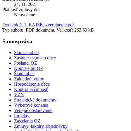
24. 11. 2021
Platnosť zmluvy do:
Neuvedené
Dodatok č. 1_RAJSK_zverejnenie.pdf
Typ súboru: PDF dokument, Veľkosť: 263,69 kB
Samospráva
Starosta obce
Zástupca starostu obce
Poslanci OZ
Komisie pri OZ
Štatút obce
Základné pojmy
Hospodárenie obce
Kontrolná činnosť
VZN
Strategické dokumenty
Výberové konania
Verejné obstarávanie
Projekty
Zasadania OZ
Zmluvy, faktúry, objednávky