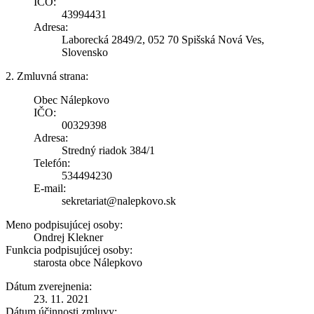
IČO:
43994431
Adresa:
Laborecká 2849/2, 052 70 Spišská Nová Ves,
Slovensko
2. Zmluvná strana:
Obec Nálepkovo
IČO:
00329398
Adresa:
Stredný riadok 384/1
Telefón:
534494230
E-mail:
sekretariat@nalepkovo.sk
Meno podpisujúcej osoby:
Ondrej Klekner
Funkcia podpisujúcej osoby:
starosta obce Nálepkovo
Dátum zverejnenia:
23. 11. 2021
Dátum účinnosti zmluvy: