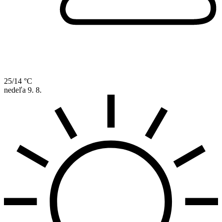
25/14 °C
nedeľa
9. 8.