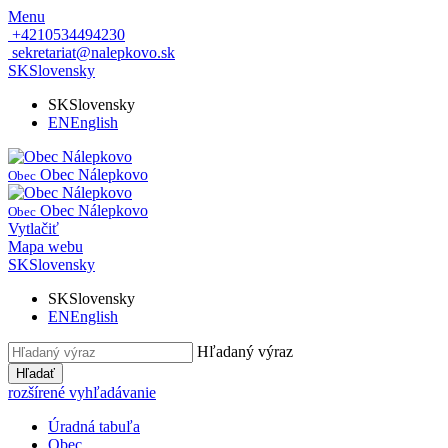
Menu
+4210534494230
sekretariat@nalepkovo.sk
SK
Slovensky
SK
Slovensky
EN
English
Obec Nálepkovo
Obec
Obec Nálepkovo
Obec
Vytlačiť
Mapa webu
SK
Slovensky
SK
Slovensky
EN
English
Hľadaný výraz
Hľadať
rozšírené vyhľadávanie
Úradná tabuľa
Obec