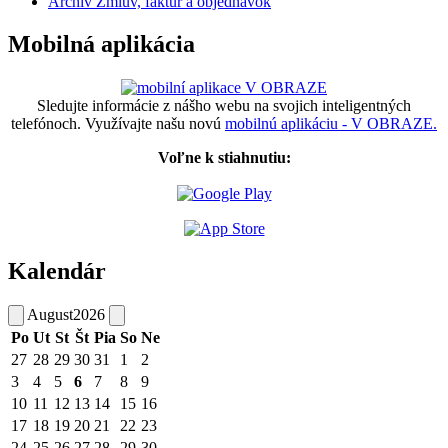
Archív Zmlúv, faktúr a objednávok
Mobilná aplikácia
Sledujte informácie z nášho webu na svojich inteligentných
telefónoch. Využívajte našu novú
mobilnú aplikáciu - V OBRAZE.
Voľne k stiahnutiu:
Kalendár
August
2026
Po
Ut
St
Št
Pia
So
Ne
27
28
29
30
31
1
2
3
4
5
6
7
8
9
10
11
12
13
14
15
16
17
18
19
20
21
22
23
24
25
26
27
28
29
30