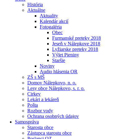
História
Aktuálne
Aktuality
Kalendár akcií
Fotogaléria
Obec
Furmanské preteky 2018
Jeseň v Nálepkove 2018
Lyžiarske preteky 2018
Výlet Pieniny
Staršie
Noviny
Audio hlásenia OR
ZŠ s MŠ
Domov Nálepkovo, n. o.
Lesy obce Nálepkovo, s. r. o.
Cirkev
Lekári a lekáreň
Pošta
Rozbor vody
Ochrana osobných údajov
Samospráva
Starosta obce
Zástupca starostu obce
Poslanci OZ