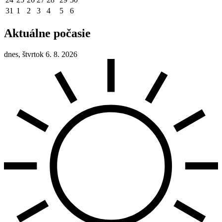
31
1
2
3
4
5
6
Aktuálne počasie
dnes, štvrtok 6. 8. 2026