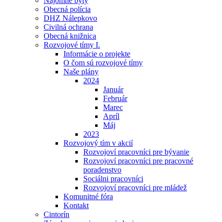
Nájomné byty
Obecná polícia
DHZ Nálepkovo
Civilná ochrana
Obecná knižnica
Rozvojové tímy I.
Informácie o projekte
O čom sú rozvojové tímy
Naše plány
2024
Január
Február
Marec
Apríl
Máj
2023
Rozvojový tím v akcií
Rozvojoví pracovníci pre bývanie
Rozvojoví pracovníci pre pracovné
poradenstvo
Sociálni pracovníci
Rozvojoví pracovníci pre mládež
Komunitné fóra
Kontakt
Cintorín