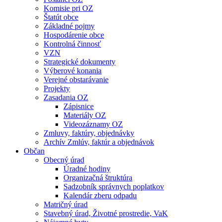
Komisie pri OZ
Štatút obce
Základné pojmy
Hospodárenie obce
Kontrolná činnosť
VZN
Strategické dokumenty
Výberové konania
Verejné obstarávanie
Projekty
Zasadania OZ
Zápisnice
Materiály OZ
Videozáznamy OZ
Zmluvy, faktúry, objednávky
Archív Zmlúv, faktúr a objednávok
Občan
Obecný úrad
Úradné hodiny
Organizačná štruktúra
Sadzobník správnych poplatkov
Kalendár zberu odpadu
Matričný úrad
Stavebný úrad, Životné prostredie, VaK