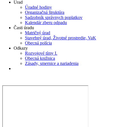
Úrad
Úradné hodiny
Organizačná štruktúra
Sadzobník správnych poplatkov
Kalendár zberu odpadu
Časti úradu
Matričný úrad
Stavebný úrad, Životné prostredie, VaK
Obecná polícia
Odkazy
Rozvojové tímy I.
Obecná knižnica
Zásady, smernice a nariadenia