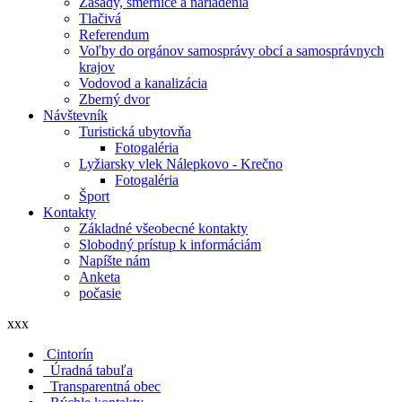
Zásady, smernice a nariadenia
Tlačivá
Referendum
Voľby do orgánov samosprávy obcí a samosprávnych
krajov
Vodovod a kanalizácia
Zberný dvor
Návštevník
Turistická ubytovňa
Fotogaléria
Lyžiarsky vlek Nálepkovo - Krečno
Fotogaléria
Šport
Kontakty
Základné všeobecné kontakty
Slobodný prístup k informáciám
Napíšte nám
Anketa
počasie
xxx
Cintorín
Úradná tabuľa
Transparentná obec