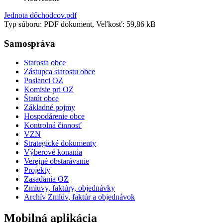
Jednota dôchodcov.pdf
Typ súboru: PDF dokument, Veľkosť: 59,86 kB
Samospráva
Starosta obce
Zástupca starostu obce
Poslanci OZ
Komisie pri OZ
Štatút obce
Základné pojmy
Hospodárenie obce
Kontrolná činnosť
VZN
Strategické dokumenty
Výberové konania
Verejné obstarávanie
Projekty
Zasadania OZ
Zmluvy, faktúry, objednávky
Archív Zmlúv, faktúr a objednávok
Mobilná aplikácia