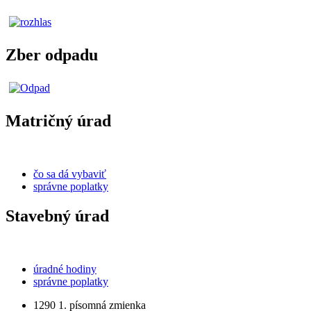
Zber odpadu
Matričný úrad
čo sa dá vybaviť
správne poplatky
Stavebný úrad
úradné hodiny
správne poplatky
1290
1. písomná zmienka