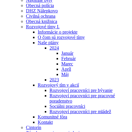
Nájomné byty
Obecná polícia
DHZ Nálepkovo
Civilná ochrana
Obecná knižnica
Rozvojové tímy I.
Informácie o projekte
O čom sú rozvojové tímy
Naše plány
2024
Január
Február
Marec
Apríl
Máj
2023
Rozvojový tím v akcií
Rozvojoví pracovníci pre bývanie
Rozvojoví pracovníci pre pracovné
poradenstvo
Sociálni pracovníci
Rozvojoví pracovníci pre mládež
Komunitné fóra
Kontakt
Cintorín