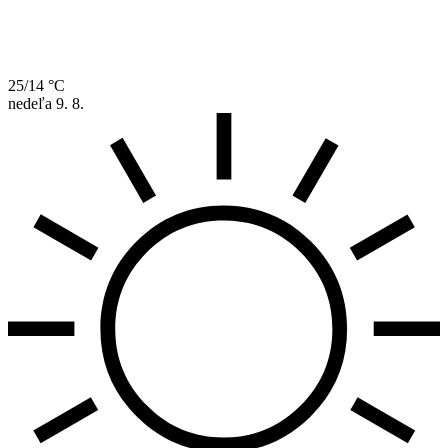
25/14 °C
nedeľa
9. 8.