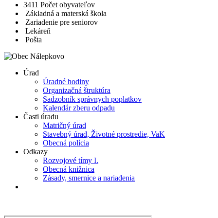
3411
Počet obyvateľov
Základná a materská škola
Zariadenie pre seniorov
Lekáreň
Pošta
Úrad
Úradné hodiny
Organizačná štruktúra
Sadzobník správnych poplatkov
Kalendár zberu odpadu
Časti úradu
Matričný úrad
Stavebný úrad, Životné prostredie, VaK
Obecná polícia
Odkazy
Rozvojové tímy I.
Obecná knižnica
Zásady, smernice a nariadenia