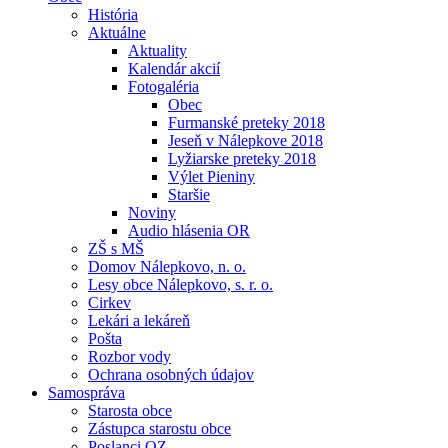
História
Aktuálne
Aktuality
Kalendár akcií
Fotogaléria
Obec
Furmanské preteky 2018
Jeseň v Nálepkove 2018
Lyžiarske preteky 2018
Výlet Pieniny
Staršie
Noviny
Audio hlásenia OR
ZŠ s MŠ
Domov Nálepkovo, n. o.
Lesy obce Nálepkovo, s. r. o.
Cirkev
Lekári a lekáreň
Pošta
Rozbor vody
Ochrana osobných údajov
Samospráva
Starosta obce
Zástupca starostu obce
Poslanci OZ