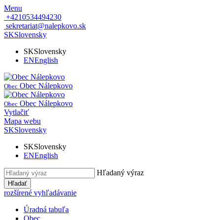
Menu
+4210534494230
sekretariat@nalepkovo.sk
SK
Slovensky
SK
Slovensky
EN
English
Obec Nálepkovo
Obec
Obec Nálepkovo
Obec
Vytlačiť
Mapa webu
SK
Slovensky
SK
Slovensky
EN
English
Hľadaný výraz
Hľadať
rozšírené vyhľadávanie
Úradná tabuľa
Obec