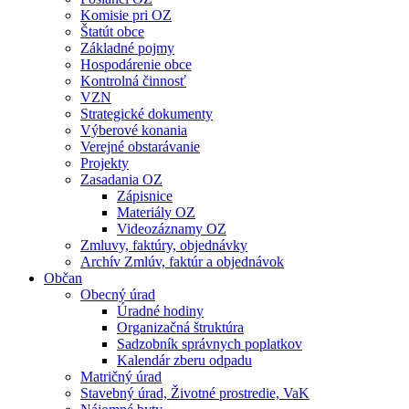
Komisie pri OZ
Štatút obce
Základné pojmy
Hospodárenie obce
Kontrolná činnosť
VZN
Strategické dokumenty
Výberové konania
Verejné obstarávanie
Projekty
Zasadania OZ
Zápisnice
Materiály OZ
Videozáznamy OZ
Zmluvy, faktúry, objednávky
Archív Zmlúv, faktúr a objednávok
Občan
Obecný úrad
Úradné hodiny
Organizačná štruktúra
Sadzobník správnych poplatkov
Kalendár zberu odpadu
Matričný úrad
Stavebný úrad, Životné prostredie, VaK