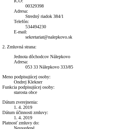
IČO:
00329398
Adresa:
Stredný riadok 384/1
Telefón:
534494230
E-mail:
sekretariat@nalepkovo.sk
2. Zmluvná strana:
Jednota dôchodcov Nálepkovo
Adresa:
053 33 Nálepkovo 333/85
Meno podpisujúcej osoby:
Ondrej Klekner
Funkcia podpisujúcej osoby:
starosta obce
Dátum zverejnenia:
1. 4. 2019
Dátum účinnosti zmluvy:
1. 4. 2019
Platnosť zmluvy do:
Neuvedené