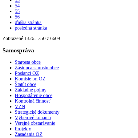
53
54
55
56
ďalšia stránka
posledná stránka
Zobrazené
1326
-
1350
z 6609
Samospráva
Starosta obce
Zástupca starostu obce
Poslanci OZ
Komisie pri OZ
Štatút obce
Základné pojmy
Hospodárenie obce
Kontrolná činnosť
VZN
Strategické dokumenty
Výberové konania
Verejné obstarávanie
Projekty
Zasadania OZ