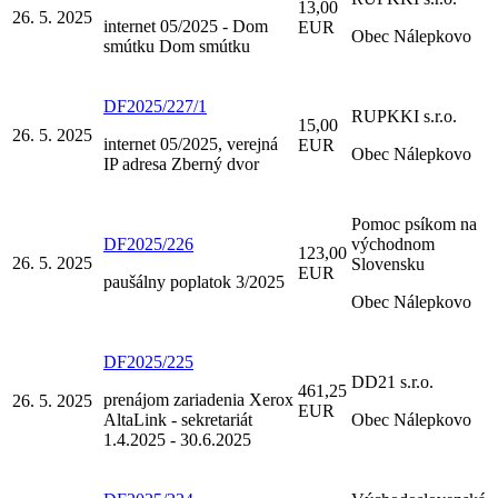
13,00
26. 5. 2025
internet 05/2025 - Dom
EUR
Obec Nálepkovo
smútku Dom smútku
DF2025/227/1
RUPKKI s.r.o.
15,00
26. 5. 2025
internet 05/2025, verejná
EUR
Obec Nálepkovo
IP adresa Zberný dvor
Pomoc psíkom na
DF2025/226
východnom
123,00
26. 5. 2025
Slovensku
EUR
paušálny poplatok 3/2025
Obec Nálepkovo
DF2025/225
DD21 s.r.o.
461,25
prenájom zariadenia Xerox
26. 5. 2025
EUR
AltaLink - sekretariát
Obec Nálepkovo
1.4.2025 - 30.6.2025