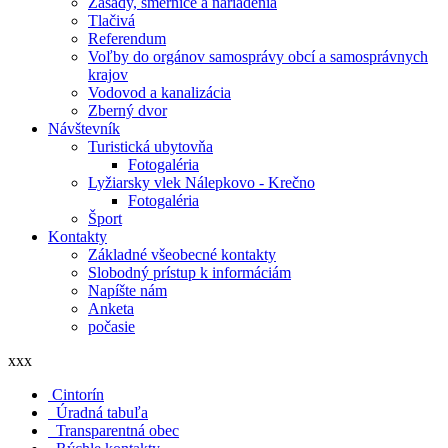
Zásady, smernice a nariadenia
Tlačivá
Referendum
Voľby do orgánov samosprávy obcí a samosprávnych
krajov
Vodovod a kanalizácia
Zberný dvor
Návštevník
Turistická ubytovňa
Fotogaléria
Lyžiarsky vlek Nálepkovo - Krečno
Fotogaléria
Šport
Kontakty
Základné všeobecné kontakty
Slobodný prístup k informáciám
Napíšte nám
Anketa
počasie
xxx
Cintorín
Úradná tabuľa
Transparentná obec