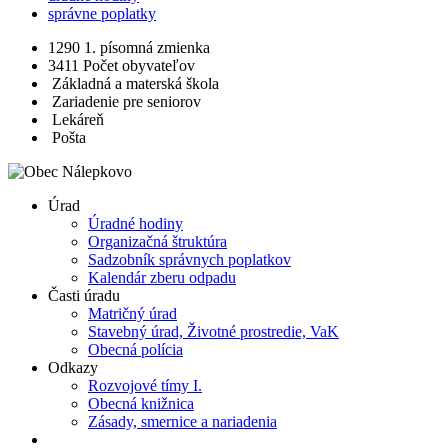
správne poplatky
1290
1. písomná zmienka
3411
Počet obyvateľov
Základná a materská škola
Zariadenie pre seniorov
Lekáreň
Pošta
Úrad
Úradné hodiny
Organizačná štruktúra
Sadzobník správnych poplatkov
Kalendár zberu odpadu
Časti úradu
Matričný úrad
Stavebný úrad, Životné prostredie, VaK
Obecná polícia
Odkazy
Rozvojové tímy I.
Obecná knižnica
Zásady, smernice a nariadenia