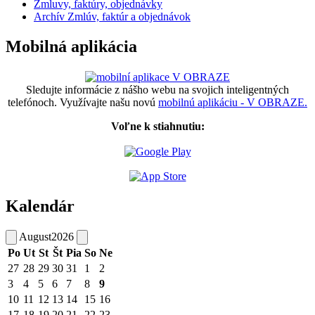
Zmluvy, faktúry, objednávky
Archív Zmlúv, faktúr a objednávok
Mobilná aplikácia
Sledujte informácie z nášho webu na svojich inteligentných
telefónoch. Využívajte našu novú
mobilnú aplikáciu - V OBRAZE.
Voľne k stiahnutiu:
Kalendár
August
2026
Po
Ut
St
Št
Pia
So
Ne
27
28
29
30
31
1
2
3
4
5
6
7
8
9
10
11
12
13
14
15
16
17
18
19
20
21
22
23