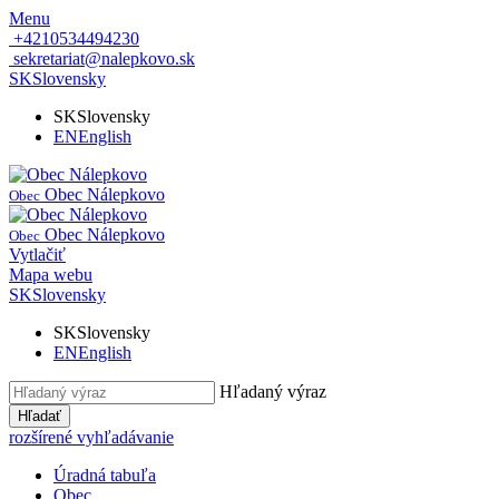
Menu
+4210534494230
sekretariat@nalepkovo.sk
SK
Slovensky
SK
Slovensky
EN
English
Obec Nálepkovo
Obec
Obec Nálepkovo
Obec
Vytlačiť
Mapa webu
SK
Slovensky
SK
Slovensky
EN
English
Hľadaný výraz
Hľadať
rozšírené vyhľadávanie
Úradná tabuľa
Obec