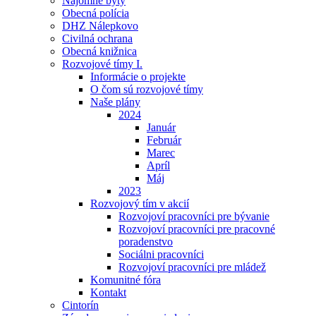
Nájomné byty
Obecná polícia
DHZ Nálepkovo
Civilná ochrana
Obecná knižnica
Rozvojové tímy I.
Informácie o projekte
O čom sú rozvojové tímy
Naše plány
2024
Január
Február
Marec
Apríl
Máj
2023
Rozvojový tím v akcií
Rozvojoví pracovníci pre bývanie
Rozvojoví pracovníci pre pracovné
poradenstvo
Sociálni pracovníci
Rozvojoví pracovníci pre mládež
Komunitné fóra
Kontakt
Cintorín