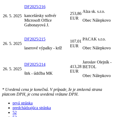
DF2025/216
Alza sk. s.r.o.
253,86
kancelársky softvér
26. 5. 2025
EUR
Microsoft Office
Obec Nálepkovo
Gabonayová J.
DF2025/215
PACAK s.r.o.
107,01
26. 5. 2025
EUR
laserové výpalky - kríž
Obec Nálepkovo
Jaroslav Olejník -
DF2025/214
413,28
BETOL
26. 5. 2025
EUR
štrk - údržba MK
Obec Nálepkovo
* Uvedená cena je konečná. V prípade, že je zmluvná strana
platcom DPH, je cena uvedená vrátane DPH.
prvá stránka
predchádzajúca stránka
52