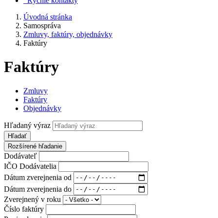
Rýchle kontakty
Úvodná stránka
Samospráva
Zmluvy, faktúry, objednávky
Faktúry
Faktúry
Zmluvy
Faktúry
Objednávky
Hľadaný výraz
Hľadať
Rozšírené hľadanie
Dodávateľ
IČO Dodávatelia
Dátum zverejnenia od
Dátum zverejnenia do
Zverejnený v roku
Číslo faktúry