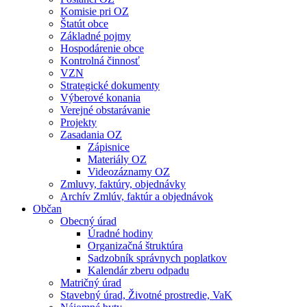
Komisie pri OZ
Štatút obce
Základné pojmy
Hospodárenie obce
Kontrolná činnosť
VZN
Strategické dokumenty
Výberové konania
Verejné obstarávanie
Projekty
Zasadania OZ
Zápisnice
Materiály OZ
Videozáznamy OZ
Zmluvy, faktúry, objednávky
Archív Zmlúv, faktúr a objednávok
Občan
Obecný úrad
Úradné hodiny
Organizačná štruktúra
Sadzobník správnych poplatkov
Kalendár zberu odpadu
Matričný úrad
Stavebný úrad, Životné prostredie, VaK