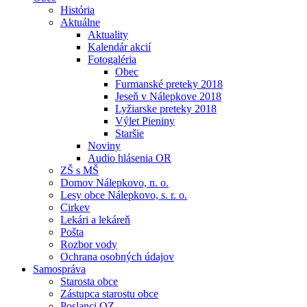
História
Aktuálne
Aktuality
Kalendár akcií
Fotogaléria
Obec
Furmanské preteky 2018
Jeseň v Nálepkove 2018
Lyžiarske preteky 2018
Výlet Pieniny
Staršie
Noviny
Audio hlásenia OR
ZŠ s MŠ
Domov Nálepkovo, n. o.
Lesy obce Nálepkovo, s. r. o.
Cirkev
Lekári a lekáreň
Pošta
Rozbor vody
Ochrana osobných údajov
Samospráva
Starosta obce
Zástupca starostu obce
Poslanci OZ