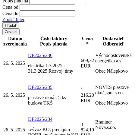
Popis plnenia
Cena od
Cena do
Zrušiť filter
Zavrieť
Dátum
Číslo faktúry
Cena
Dodávateľ
zverejnenia
Popis plnenia
*
Odberateľ
DF2025/236
Východoslovenská
609,32
energetika a.s.
26. 5. 2025
elektrika 1.3.2025 -
EUR
31.3.2025 Rozvoj. tímy
Obec Nálepkovo
DF2025/235
NOVES plastové
1
okná,spol.s.r.o.
26. 5. 2025
216,20
plastové okná - 5 ks
EUR
budova TKŠ
Obec Nálepkovo
DF2025/234
Brantner
3
Nova,s.r.o.
-vývoz KO, prenájom
26. 5. 2025
824,10
BOBR, zneškodnenie KO,